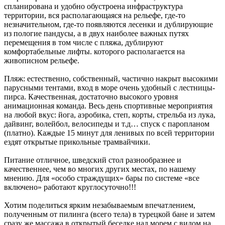
спланирована и удобно обустроена инфраструктура
территории, вся располагающаяся на рельефе, где-то
незначительном, где-то появляются лесенки и дублирующие
из пологие пандусы, а в двух наиболее важных путях
перемещения в том числе с пляжа, дублируют
комфортабельные лифты. которого располагается на
живописном рельефе.
Пляж: естественно, собственный, частично накрыт высокими
парусными тентами, вход в море очень удобный с лестницы-
пирса. Качественная, достаточно высокого уровня
анимационная команда. Весь день спортивные мероприятия
на любой вкус: йога, аэробика, степ, корты, стрельба из лука,
дайвинг, волейбол, велосипеды и т.д… спуск с паропланом
(платно). Каждые 15 минут для ленивых по всей территории
ездят открытые прикольные трамвайчики.
Питание отличное, шведский стол разнообразнее и
качественнее, чем во многих других местах, по нашему
мнению. Для «особо страждущих» бары по системе «все
включено» работают круглосуточно!!!
Хотим поделиться ярким незабываемым впечатлением,
полученным от пилинга (всего тела) в турецкой бане и затем
сразу же массажа в открытый беседке над морем с видом на