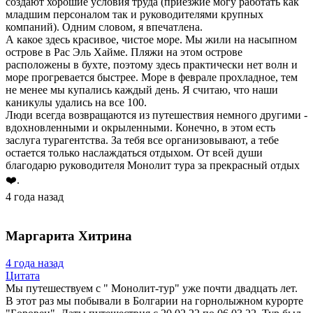
создают хорошие условия труда (приезжие могу работать как
младшим персоналом так и руководителями крупных
компаний). Одним словом, я впечатлена.
А какое здесь красивое, чистое море. Мы жили на насыпном
острове в Рас Эль Хайме. Пляжи на этом острове
расположены в бухте, поэтому здесь практически нет волн и
море прогревается быстрее. Море в феврале прохладное, тем
не менее мы купались каждый день. Я считаю, что наши
каникулы удались на все 100.
Люди всегда возвращаются из путешествия немного другими -
вдохновленными и окрыленными. Конечно, в этом есть
заслуга турагентства. За тебя все организовывают, а тебе
остается только наслаждаться отдыхом. От всей души
благодарю руководителя Монолит тура за прекрасный отдых
❤️.
4 года назад
Маргарита Хитрина
4 года назад
Цитата
Мы путешествуем с " Монолит-тур" уже почти двадцать лет.
В этот раз мы побывали в Болгарии на горнолыжном курорте