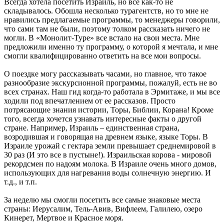
Всегда хотела посетить Израиль, но все как-то не
складывалось. Обошла несколько турагентств, но то мне не
нравились предлагаемые программы, то менеджеры говорили,
что сами там не были, поэтому толком рассказать ничего не
могли. В «Монолит-Туре» все встало на свои места. Мне
предложили именно ту программу, о которой я мечтала, и мне
смогли квалифицированно ответить на все мои вопросы.
О поездке могу рассказывать часами, но главное, что такое
разнообразие экскурсионной программы, пожалуй, есть не во
всех странах. Наш гид когда-то работала в Эрмитаже, и мы все
ходили под впечатлением от ее рассказов. Просто
потрясающие знания истории, Торы, Библии, Корана! Кроме
того, всегда хочется узнавать интересные факты о другой
стране. Например, Израиль – единственная страна,
возродившая и говорящая на древнем языке, языке Торы. В
Израиле урожай с гектара земли превышает среднемировой в
30 раз (И это все в пустыне!). Израильская корова - мировой
рекордсмен по надоям молока. В Израиле очень много домов,
использующих для нагревания воды солнечную энергию. И
т.д., и т.п.
За неделю мы смогли посетить все самые знаковые места
страны: Иерусалим, Тель-Авив, Вифлеем, Галилею, озеро
Кинерет, Мертвое и Красное моря.