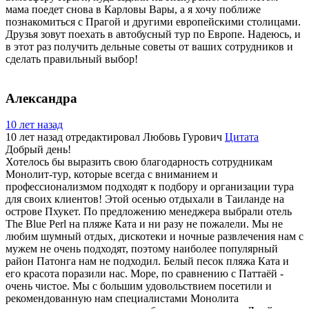
мама поедет снова в Карловы Вары, а я хочу поближе
познакомиться с Прагой и другими европейскими столицами.
Друзья зовут поехать в автобусный тур по Европе. Надеюсь, и
в этот раз получить дельные советы от ваших сотрудников и
сделать правильный выбор!
Александра
10 лет назад
10 лет назад
отредактировал Любовь Гурович
Цитата
Добрый день!
Хотелось бы выразить свою благодарность сотрудникам
Монолит-тур, которые всегда с вниманием и
профессионализмом подходят к подбору и организации тура
для своих клиентов! Этой осенью отдыхали в Таиланде на
острове Пхукет. По предложению менеджера выбрали отель
The Blue Perl на пляже Ката и ни разу не пожалели. Мы не
любим шумный отдых, дискотеки и ночные развлечения нам с
мужем не очень подходят, поэтому наиболее популярный
район Патонга нам не подходил. Белый песок пляжа Ката и
его красота поразили нас. Море, по сравнению с Паттаёй -
очень чистое. Мы с большим удовольствием посетили и
рекомендованную нам специалистами Монолита