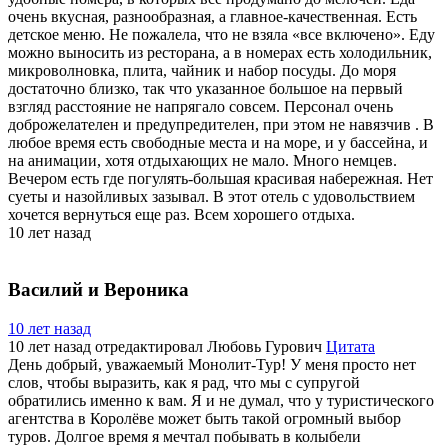
очень вкусная, разнообразная, а главное-качественная. Есть
детское меню. Не пожалела, что не взяла «все включено». Еду
можно выносить из ресторана, а в номерах есть холодильник,
микроволновка, плита, чайник и набор посуды. До моря
достаточно близко, так что указанное большое на первый
взгляд расстояние не напрягало совсем. Персонал очень
доброжелателен и предупредителен, при этом не навязчив . В
любое время есть свободные места и на море, и у бассейна, и
на анимации, хотя отдыхающих не мало. Много немцев.
Вечером есть где погулять-большая красивая набережная. Нет
суеты и назойливых зазывал. В этот отель с удовольствием
хочется вернуться еще раз. Всем хорошего отдыха.
10 лет назад
Василий и Вероника
10 лет назад
10 лет назад
отредактировал Любовь Гурович
Цитата
День добрый, уважаемый Монолит-Тур! У меня просто нет
слов, чтобы выразить, как я рад, что мы с супругой
обратились именно к вам. Я и не думал, что у туристического
агентства в Королёве может быть такой огромный выбор
туров. Долгое время я мечтал побывать в колыбели