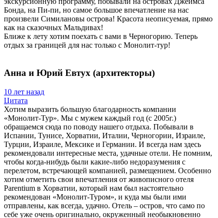
экскурсионную программу, побывали на островах Джеймса
Бонда, на Пи-пи, но самое большое впечатление на нас
произвели Симилановы острова! Красота неописуемая, прямо
как на сказочных Мальдивах!
Ближе к лету хотим поехать с вами в Черногорию. Теперь
отдых за границей для нас только с Монолит-тур!
Анна и Юрий Евтух (архитекторы)
10 лет назад
Цитата
Хотим выразить большую благодарность компании
«Монолит-Тур». Мы с мужем каждый год (с 2005г.)
обращаемся сюда по поводу нашего отдыха. Побывали в
Испании, Тунисе, Хорватии, Италии, Черногории, Израиле,
Турции, Израиле, Мексике и Германии. И всегда нам здесь
рекомендовали интересные места, удачные отели. Не помним,
чтобы когда-нибудь были какие-либо недоразумения с
перелетом, встречающей компанией, размещением. Особенно
хотим отметить свои впечатления от живописного отеля
Parentium в Хорватии, который нам был настоятельно
рекомендован «Монолит-Туром», и куда мы были ими
отправлены, как всегда, удачно. Отель – остров, что само по
себе уже очень оригинально, окруженный необыкновенно