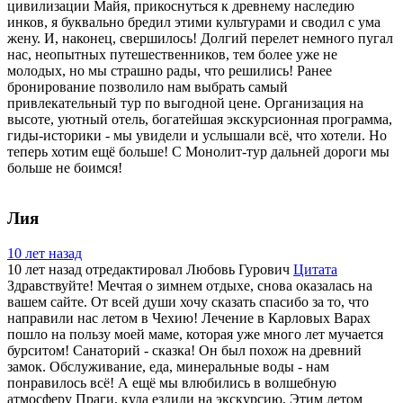
цивилизации Майя, прикоснуться к древнему наследию
инков, я буквально бредил этими культурами и сводил с ума
жену. И, наконец, свершилось! Долгий перелет немного пугал
нас, неопытных путешественников, тем более уже не
молодых, но мы страшно рады, что решились! Ранее
бронирование позволило нам выбрать самый
привлекательный тур по выгодной цене. Организация на
высоте, уютный отель, богатейшая экскурсионная программа,
гиды-историки - мы увидели и услышали всё, что хотели. Но
теперь хотим ещё больше! С Монолит-тур дальней дороги мы
больше не боимся!
Лия
10 лет назад
10 лет назад
отредактировал Любовь Гурович
Цитата
Здравствуйте! Мечтая о зимнем отдыхе, снова оказалась на
вашем сайте. От всей души хочу сказать спасибо за то, что
направили нас летом в Чехию! Лечение в Карловых Варах
пошло на пользу моей маме, которая уже много лет мучается
бурситом! Санаторий - сказка! Он был похож на древний
замок. Обслуживание, еда, минеральные воды - нам
понравилось всё! А ещё мы влюбились в волшебную
атмосферу Праги, куда ездили на экскурсию. Этим летом