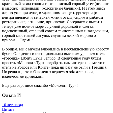
красочный заход солнца и живописный горный утес (пилинг
и массаж «исполняли» колоритные балийки). И затем здесь
же, но уже при луне, в удаленном конце территории (от
центра дневной и вечерней жизни отеля) сидим в рыбном
ресторанчике, в тишине, при свечах. Созерцаем с высоты
теперь уже ночное море с лунной дорожкой и слегка
подсвеченный, ставший совсем таинственным и загадочным,
горный мыс нашей лагуны, слушаем легкий морского
прибой… Эдем!!!
В общем, мы с мужем влюбились в необыкновенную красоту
бухты Олюдениз и очень довольны высоким уровнем отеля –
«городка» Liberty Lykia Sentido. В следующем году будем
просить «Монолит-Тур» подобрать нам интересное место и
отель на Родосе или Крите (пока ни разу не были в Греции).
Но решили, что в Олюдениз вернемся обязательно и,
надеемся, не единожды.
Еще раз огромное спасибо «Монолит-Тур»!
Ольга И
10 лет назад
Цитата