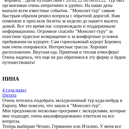
"Боровец". Даты путешествия с 20.02.22 по 06.03.22. Тур был
организован очень оперативно и удобно. На наши даты
выпали всем известные события.. "Монолит-тур" самым
быстрым образом решил вопросы с обратной дорогой. Нам
поменяли и прислали билеты за неделю до нашего вылета
домой. Все это время нас сопровождали и поддерживали
информационно. Огромное спасибо "Монолит-туру" за
поистине чудесное возвращение и за комфортные условия
пребывания на курорте. Сам горнолыжный курорт Боровец
нам очень понравился. Интересные трассы. Хорошее
расположение. Вкусная еда. Приятная и теплая атмосфера!
Очень надеюсь, что еще не раз обратимся в эту фирму и будем
путешествовать!
НИНА
4 года назад
Цитата
Очень хотелось подобрать экскурсионный тур куда-нибудь в
Европу. Мне повезло, что зашла в "Монолит-тур".
Мне предложили несколько программ с экскурсиями, которые
мне подходят, очень квалифицированно ответили на все
вопросы.
Теперь выбираю Чехию, Германию или Италию. У меня все