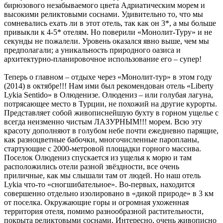
бирюзового незабываемого цвета Адриатическим морем и
высокими реликтовыми соснами. Удивительно то, что мы
сомневались ехать ли в этот отель, так как он 3*, а мы больше
привыкли к 4-5* отелям. Но поверили «Монолит-Туру» и не
секунды не пожалели. Уровень оказался явно выше, чем мы
предполагали; а уникальность природного оазиса и
архитектурно-планировочное использование его – супер!
Теперь о главном – отдыхе через «Монолит-тур» в этом году
(2014) в октябре!!! Нам ими был рекомендован отель «Liberty
Lykia Sentido» в Олюденизе. Олюдениз – или голубая лагуна,
потрясающее место в Турции, не похожий на другие курорты.
Представляет собой живописнейшую бухту в горном ущелье с
всегда неизменно чистым ЛАЗУРНЫМ!!! морем. Всю эту
красоту дополняют в голубом небе почти ежедневно парящие,
как разноцветные бабочки, многочисленные паропланы,
стартующие с 2000-метровой площадки горного массива.
Поселок Олюдениз спускается из ущелья к морю и там
расположились отели разной звёздности, все очень
приличные, как мы слышали там от людей. Но наш отель
Lykia что-то «сногшибательное». Во-первых, находится
совершенно отдельно изолировано в «дикой природе» в 3 км
от поселка. Окружающие горы и огромная ухоженная
территория отеля, помимо разнообразной растительности,
покрыта реликтовыми соснами. Интересно, очень живописно