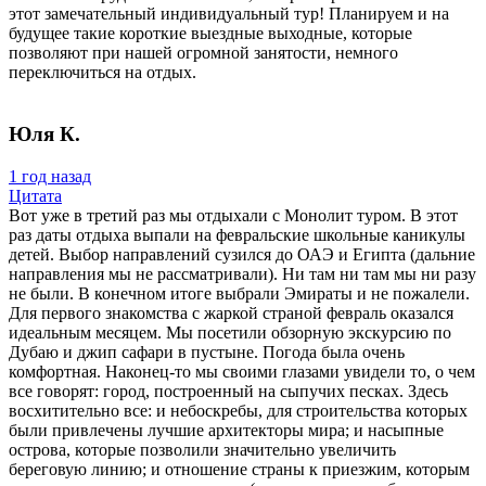
этот замечательный индивидуальный тур! Планируем и на
будущее такие короткие выездные выходные, которые
позволяют при нашей огромной занятости, немного
переключиться на отдых.
Юля К.
1 год назад
Цитата
Вот уже в третий раз мы отдыхали с Монолит туром. В этот
раз даты отдыха выпали на февральские школьные каникулы
детей. Выбор направлений сузился до ОАЭ и Египта (дальние
направления мы не рассматривали). Ни там ни там мы ни разу
не были. В конечном итоге выбрали Эмираты и не пожалели.
Для первого знакомства с жаркой страной февраль оказался
идеальным месяцем. Мы посетили обзорную экскурсию по
Дубаю и джип сафари в пустыне. Погода была очень
комфортная. Наконец-то мы своими глазами увидели то, о чем
все говорят: город, построенный на сыпучих песках. Здесь
восхитительно все: и небоскребы, для строительства которых
были привлечены лучшие архитекторы мира; и насыпные
острова, которые позволили значительно увеличить
береговую линию; и отношение страны к приезжим, которым