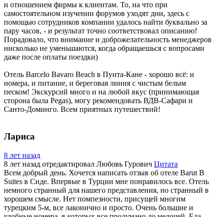
и отношением фирмы к клиентам. То, на что при
самостоятельном изучении форумов уходят дни, здесь с
помощью сотрудников компании удалось найти буквально за
пару часов, - и результат точно соответствовал описанию!
Порадовало, что внимание и доброжелательность менеджеров
нисколько не уменьшаются, когда обращаешься с вопросами
даже после оплаты поездки)
Отель Barcelo Bavaro Beach в Пунта-Кане - хорошо всё: и
номера, и питание, и береговая линия с чистым белым
песком! Экскурсий много и на любой вкус (принимающая
сторона была Pegas), могу рекомендовать ВДВ-Сафари и
Санто-Доминго. Всем приятных путешествий!
Лариса
8 лет назад
8 лет назад
отредактировал Любовь Гурович
Цитата
Всем добрый день. Хочется написать отзыв об отеле Barut B
Suites в Сиде. Впервые в Турции мне понравилось все. Отель
немного странный для нашего представления, но странный в
хорошем смысле. Нет помпезности, присущей многим
турецким 5-м, все лаконично и просто. Очень большие и
удобные номера, в которых все продумано до мелочей. Еда