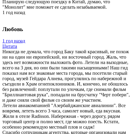
Планирую следующую поездку в Китай, думаю, что
"Монолит" мне поможет ее сделать незабываемой.
1 год назад
Любовь
1 год назад
Цитата
Никогда не думала, что город Баку такой красивый, не похож
ни на один ни европейский, ни восточный город. Жаль, что
здесь нет возможности выложить фото. Летели на выходные,
всего на 3 дня, но они были такими насыщенными! Наш гид
показал нам все знаковые места города, мы посетили старый
город, музей Гейдара Алиева, прогулялись по набережной и
съездили в Храм огнепоклонников. И, конечно, не обошлось
без развлечений: поплутали по улочкам, где снимали фильм
"Бриллиантовая рука", попадали на брусчатку "Черт побери",
и даже сняли свой фильм со своим же участием.
Летели авиакомпанией "Азербайджанские авиалинии". Все
вовремя, лететь всего 3 часа, самолет новый, еда вкусная.
Жили в отеле Radisson. Набережная - через дорогу, рядом
торговый центр и полно мест, где можно поесть. Кстати,
особенно рекомендую местный плов и садж!
Спасибо сотрудникам агентства, которые организовали нам