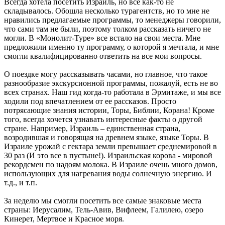
Всегда хотела посетить Израиль, но все как-то не
складывалось. Обошла несколько турагентств, но то мне не
нравились предлагаемые программы, то менеджеры говорили,
что сами там не были, поэтому толком рассказать ничего не
могли. В «Монолит-Туре» все встало на свои места. Мне
предложили именно ту программу, о которой я мечтала, и мне
смогли квалифицированно ответить на все мои вопросы.
О поездке могу рассказывать часами, но главное, что такое
разнообразие экскурсионной программы, пожалуй, есть не во
всех странах. Наш гид когда-то работала в Эрмитаже, и мы все
ходили под впечатлением от ее рассказов. Просто
потрясающие знания истории, Торы, Библии, Корана! Кроме
того, всегда хочется узнавать интересные факты о другой
стране. Например, Израиль – единственная страна,
возродившая и говорящая на древнем языке, языке Торы. В
Израиле урожай с гектара земли превышает среднемировой в
30 раз (И это все в пустыне!). Израильская корова - мировой
рекордсмен по надоям молока. В Израиле очень много домов,
использующих для нагревания воды солнечную энергию. И
т.д., и т.п.
За неделю мы смогли посетить все самые знаковые места
страны: Иерусалим, Тель-Авив, Вифлеем, Галилею, озеро
Кинерет, Мертвое и Красное моря.