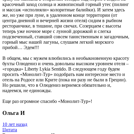
красочный заход солнца и живописный горный утес (пилинг
и массаж «исполняли» колоритные балийки). И затем здесь
же, но уже при луне, в удаленном конце территории (от
центра дневной и вечерней жизни отеля) сидим в рыбном
ресторанчике, в тишине, при свечах. Созерцаем с высоты
теперь уже ночное море с лунной дорожкой и слегка
подсвеченный, ставший совсем таинственным и загадочным,
горный мыс нашей лагуны, слушаем легкий морского
прибой… Эдем!!!
В общем, мы с мужем влюбились в необыкновенную красоту
бухты Олюдениз и очень довольны высоким уровнем отеля –
«городка» Liberty Lykia Sentido. В следующем году будем
просить «Монолит-Тур» подобрать нам интересное место и
отель на Родосе или Крите (пока ни разу не были в Греции).
Но решили, что в Олюдениз вернемся обязательно и,
надеемся, не единожды.
Еще раз огромное спасибо «Монолит-Тур»!
Ольга И
10 лет назад
Цитата