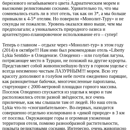
бирюзового незабываемого цвета Адриатическим морем и
высокими реликтовыми соснами. Удивительно то, что мы
сомневались ехать ли в этот отель, так как он 3*, а мы больше
привыкли к 4-5* отелям. Но поверили «Монолит-Туру» и не
секунды не пожалели. Уровень оказался явно выше, чем мы
предполагали; а уникальность природного оазиса и
архитектурно-планировочное использование его – супер!
Теперь о главном – отдыхе через «Монолит-тур» в этом году
(2014) в октябре!!! Нам ими был рекомендован отель «Liberty
Lykia Sentido» в Олюденизе. Олюдениз – или голубая лагуна,
потрясающее место в Турции, не похожий на другие курорты.
Представляет собой живописнейшую бухту в горном ущелье с
всегда неизменно чистым ЛАЗУРНЫМ!!! морем. Всю эту
красоту дополняют в голубом небе почти ежедневно парящие,
как разноцветные бабочки, многочисленные паропланы,
стартующие с 2000-метровой площадки горного массива.
Поселок Олюдениз спускается из ущелья к морю и там
расположились отели разной звёздности, все очень
приличные, как мы слышали там от людей. Но наш отель
Lykia что-то «сногшибательное». Во-первых, находится
совершенно отдельно изолировано в «дикой природе» в 3 км
от поселка. Окружающие горы и огромная ухоженная
территория отеля, помимо разнообразной растительности,
покрыта реликтовыми соснами. Интересно, очень живописно