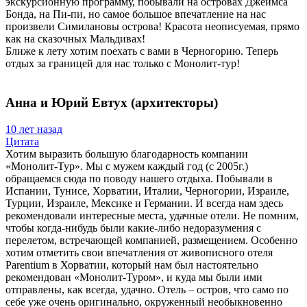
экскурсионную программу, побывали на островах Джеймса
Бонда, на Пи-пи, но самое большое впечатление на нас
произвели Симилановы острова! Красота неописуемая, прямо
как на сказочных Мальдивах!
Ближе к лету хотим поехать с вами в Черногорию. Теперь
отдых за границей для нас только с Монолит-тур!
Анна и Юрий Евтух (архитекторы)
10 лет назад
Цитата
Хотим выразить большую благодарность компании
«Монолит-Тур». Мы с мужем каждый год (с 2005г.)
обращаемся сюда по поводу нашего отдыха. Побывали в
Испании, Тунисе, Хорватии, Италии, Черногории, Израиле,
Турции, Израиле, Мексике и Германии. И всегда нам здесь
рекомендовали интересные места, удачные отели. Не помним,
чтобы когда-нибудь были какие-либо недоразумения с
перелетом, встречающей компанией, размещением. Особенно
хотим отметить свои впечатления от живописного отеля
Parentium в Хорватии, который нам был настоятельно
рекомендован «Монолит-Туром», и куда мы были ими
отправлены, как всегда, удачно. Отель – остров, что само по
себе уже очень оригинально, окруженный необыкновенно