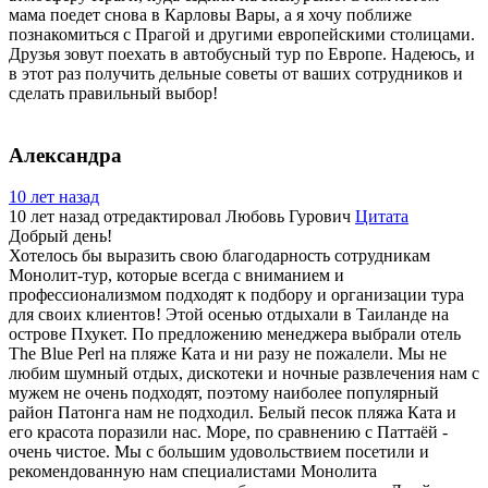
мама поедет снова в Карловы Вары, а я хочу поближе
познакомиться с Прагой и другими европейскими столицами.
Друзья зовут поехать в автобусный тур по Европе. Надеюсь, и
в этот раз получить дельные советы от ваших сотрудников и
сделать правильный выбор!
Александра
10 лет назад
10 лет назад
отредактировал Любовь Гурович
Цитата
Добрый день!
Хотелось бы выразить свою благодарность сотрудникам
Монолит-тур, которые всегда с вниманием и
профессионализмом подходят к подбору и организации тура
для своих клиентов! Этой осенью отдыхали в Таиланде на
острове Пхукет. По предложению менеджера выбрали отель
The Blue Perl на пляже Ката и ни разу не пожалели. Мы не
любим шумный отдых, дискотеки и ночные развлечения нам с
мужем не очень подходят, поэтому наиболее популярный
район Патонга нам не подходил. Белый песок пляжа Ката и
его красота поразили нас. Море, по сравнению с Паттаёй -
очень чистое. Мы с большим удовольствием посетили и
рекомендованную нам специалистами Монолита