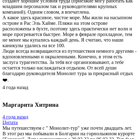
создают хорошие условия труда (приезжие могу работать как
младшим персоналом так и руководителями крупных
компаний). Одним словом, я впечатлена.
А какое здесь красивое, чистое море. Мы жили на насыпном
острове в Рас Эль Хайме. Пляжи на этом острове
расположены в бухте, поэтому здесь практически нет волн и
море прогревается быстрее. Море в феврале прохладное, тем
не менее мы купались каждый день. Я считаю, что наши
каникулы удались на все 100.
Люди всегда возвращаются из путешествия немного другими -
вдохновленными и окрыленными. Конечно, в этом есть
заслуга турагентства. За тебя все организовывают, а тебе
остается только наслаждаться отдыхом. От всей души
благодарю руководителя Монолит тура за прекрасный отдых
❤️.
4 года назад
Маргарита Хитрина
4 года назад
Цитата
Мы путешествуем с " Монолит-тур" уже почти двадцать лет.
В этот раз мы побывали в Болгарии на горнолыжном курорте