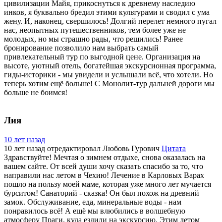
цивилизации Майя, прикоснуться к древнему наследию
инков, я буквально бредил этими культурами и сводил с ума
жену. И, наконец, свершилось! Долгий перелет немного пугал
нас, неопытных путешественников, тем более уже не
молодых, но мы страшно рады, что решились! Ранее
бронирование позволило нам выбрать самый
привлекательный тур по выгодной цене. Организация на
высоте, уютный отель, богатейшая экскурсионная программа,
гиды-историки - мы увидели и услышали всё, что хотели. Но
теперь хотим ещё больше! С Монолит-тур дальней дороги мы
больше не боимся!
Лия
10 лет назад
10 лет назад
отредактировал Любовь Гурович
Цитата
Здравствуйте! Мечтая о зимнем отдыхе, снова оказалась на
вашем сайте. От всей души хочу сказать спасибо за то, что
направили нас летом в Чехию! Лечение в Карловых Варах
пошло на пользу моей маме, которая уже много лет мучается
бурситом! Санаторий - сказка! Он был похож на древний
замок. Обслуживание, еда, минеральные воды - нам
понравилось всё! А ещё мы влюбились в волшебную
атмосферу Праги, куда ездили на экскурсию. Этим летом