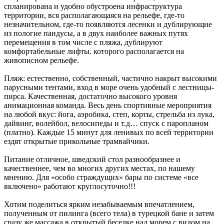
спланирована и удобно обустроена инфраструктура
территории, вся располагающаяся на рельефе, где-то
незначительном, где-то появляются лесенки и дублирующие
из пологие пандусы, а в двух наиболее важных путях
перемещения в том числе с пляжа, дублируют
комфортабельные лифты. которого располагается на
живописном рельефе.
Пляж: естественно, собственный, частично накрыт высокими
парусными тентами, вход в море очень удобный с лестницы-
пирса. Качественная, достаточно высокого уровня
анимационная команда. Весь день спортивные мероприятия
на любой вкус: йога, аэробика, степ, корты, стрельба из лука,
дайвинг, волейбол, велосипеды и т.д… спуск с паропланом
(платно). Каждые 15 минут для ленивых по всей территории
ездят открытые прикольные трамвайчики.
Питание отличное, шведский стол разнообразнее и
качественнее, чем во многих других местах, по нашему
мнению. Для «особо страждущих» бары по системе «все
включено» работают круглосуточно!!!
Хотим поделиться ярким незабываемым впечатлением,
полученным от пилинга (всего тела) в турецкой бане и затем
сразу же массажа в открытый беседке над морем с видом на