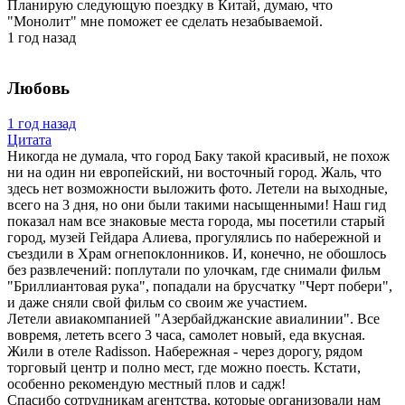
Планирую следующую поездку в Китай, думаю, что
"Монолит" мне поможет ее сделать незабываемой.
1 год назад
Любовь
1 год назад
Цитата
Никогда не думала, что город Баку такой красивый, не похож
ни на один ни европейский, ни восточный город. Жаль, что
здесь нет возможности выложить фото. Летели на выходные,
всего на 3 дня, но они были такими насыщенными! Наш гид
показал нам все знаковые места города, мы посетили старый
город, музей Гейдара Алиева, прогулялись по набережной и
съездили в Храм огнепоклонников. И, конечно, не обошлось
без развлечений: поплутали по улочкам, где снимали фильм
"Бриллиантовая рука", попадали на брусчатку "Черт побери",
и даже сняли свой фильм со своим же участием.
Летели авиакомпанией "Азербайджанские авиалинии". Все
вовремя, лететь всего 3 часа, самолет новый, еда вкусная.
Жили в отеле Radisson. Набережная - через дорогу, рядом
торговый центр и полно мест, где можно поесть. Кстати,
особенно рекомендую местный плов и садж!
Спасибо сотрудникам агентства, которые организовали нам