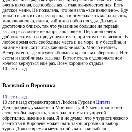
очень вкусная, разнообразная, а главное-качественная. Есть
детское меню. Не пожалела, что не взяла «все включено». Еду
можно выносить из ресторана, а в номерах есть холодильник,
микроволновка, плита, чайник и набор посуды. До моря
достаточно близко, так что указанное большое на первый
взгляд расстояние не напрягало совсем. Персонал очень
доброжелателен и предупредителен, при этом не навязчив . В
любое время есть свободные места и на море, и у бассейна, и
на анимации, хотя отдыхающих не мало. Много немцев.
Вечером есть где погулять-большая красивая набережная. Нет
суеты и назойливых зазывал. В этот отель с удовольствием
хочется вернуться еще раз. Всем хорошего отдыха.
10 лет назад
Василий и Вероника
10 лет назад
10 лет назад
отредактировал Любовь Гурович
Цитата
День добрый, уважаемый Монолит-Тур! У меня просто нет
слов, чтобы выразить, как я рад, что мы с супругой
обратились именно к вам. Я и не думал, что у туристического
агентства в Королёве может быть такой огромный выбор
туров. Долгое время я мечтал побывать в колыбели