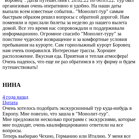
"Боровец". Даты путешествия с 20.02.22 по 06.03.22. Тур был
организован очень оперативно и удобно. На наши даты
выпали всем известные события.. "Монолит-тур" самым
быстрым образом решил вопросы с обратной дорогой. Нам
поменяли и прислали билеты за неделю до нашего вылета
домой. Все это время нас сопровождали и поддерживали
информационно. Огромное спасибо "Монолит-туру" за
поистине чудесное возвращение и за комфортные условия
пребывания на курорте. Сам горнолыжный курорт Боровец
нам очень понравился. Интересные трассы. Хорошее
расположение. Вкусная еда. Приятная и теплая атмосфера!
Очень надеюсь, что еще не раз обратимся в эту фирму и будем
путешествовать!
НИНА
4 года назад
Цитата
Очень хотелось подобрать экскурсионный тур куда-нибудь в
Европу. Мне повезло, что зашла в "Монолит-тур".
Мне предложили несколько программ с экскурсиями, которые
мне подходят, очень квалифицированно ответили на все
вопросы.
Теперь выбираю Чехию, Германию или Италию. У меня все