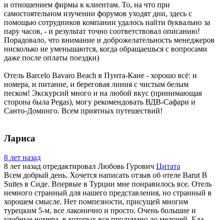
и отношением фирмы к клиентам. То, на что при
самостоятельном изучении форумов уходят дни, здесь с
помощью сотрудников компании удалось найти буквально за
пару часов, - и результат точно соответствовал описанию!
Порадовало, что внимание и доброжелательность менеджеров
нисколько не уменьшаются, когда обращаешься с вопросами
даже после оплаты поездки)
Отель Barcelo Bavaro Beach в Пунта-Кане - хорошо всё: и
номера, и питание, и береговая линия с чистым белым
песком! Экскурсий много и на любой вкус (принимающая
сторона была Pegas), могу рекомендовать ВДВ-Сафари и
Санто-Доминго. Всем приятных путешествий!
Лариса
8 лет назад
8 лет назад
отредактировал Любовь Гурович
Цитата
Всем добрый день. Хочется написать отзыв об отеле Barut B
Suites в Сиде. Впервые в Турции мне понравилось все. Отель
немного странный для нашего представления, но странный в
хорошем смысле. Нет помпезности, присущей многим
турецким 5-м, все лаконично и просто. Очень большие и
удобные номера, в которых все продумано до мелочей. Еда