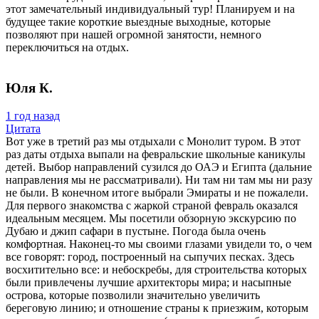
этот замечательный индивидуальный тур! Планируем и на
будущее такие короткие выездные выходные, которые
позволяют при нашей огромной занятости, немного
переключиться на отдых.
Юля К.
1 год назад
Цитата
Вот уже в третий раз мы отдыхали с Монолит туром. В этот
раз даты отдыха выпали на февральские школьные каникулы
детей. Выбор направлений сузился до ОАЭ и Египта (дальние
направления мы не рассматривали). Ни там ни там мы ни разу
не были. В конечном итоге выбрали Эмираты и не пожалели.
Для первого знакомства с жаркой страной февраль оказался
идеальным месяцем. Мы посетили обзорную экскурсию по
Дубаю и джип сафари в пустыне. Погода была очень
комфортная. Наконец-то мы своими глазами увидели то, о чем
все говорят: город, построенный на сыпучих песках. Здесь
восхитительно все: и небоскребы, для строительства которых
были привлечены лучшие архитекторы мира; и насыпные
острова, которые позволили значительно увеличить
береговую линию; и отношение страны к приезжим, которым